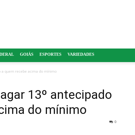
EDERAL
GOIÁS
ESPORTES
VARIEDADES
o a quem recebe acima do mínimo
agar 13º antecipado
cima do mínimo
0