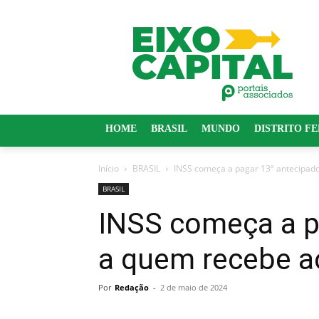
HOME
BRASIL
MUNDO
DISTRITO F
Início
BRASIL
INSS começa a pagar 13º antecipad
BRASIL
INSS começa a p
a quem recebe a
Por
Redação
-
2 de maio de 2024