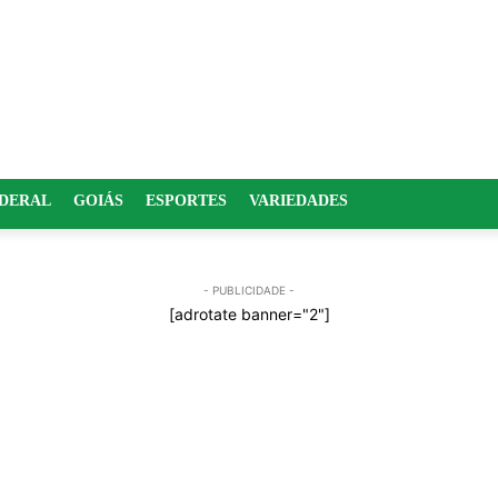
EDERAL
GOIÁS
ESPORTES
VARIEDADES
- PUBLICIDADE -
[adrotate banner="2"]