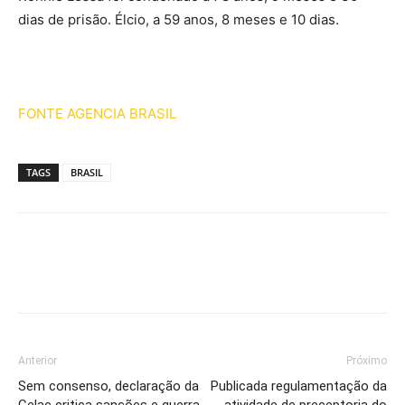
dias de prisão. Élcio, a 59 anos, 8 meses e 10 dias.
FONTE AGENCIA BRASIL
TAGS
BRASIL
Anterior
Próximo
Sem consenso, declaração da
Publicada regulamentação da
Celac critica sanções e guerra
atividade de preceptoria do