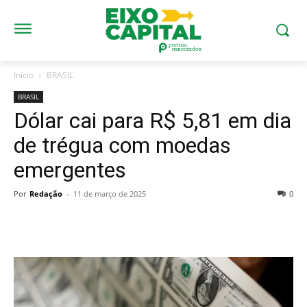
Início
BRASIL
BRASIL
Dólar cai para R$ 5,81 em dia
de trégua com moedas
emergentes
Por
Redação
-
11 de março de 2025
0