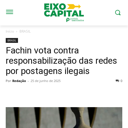
Início
BRASIL
BRASIL
Fachin vota contra
responsabilização das redes
por postagens ilegais
Por
Redação
-
25 de junho de 2025
0