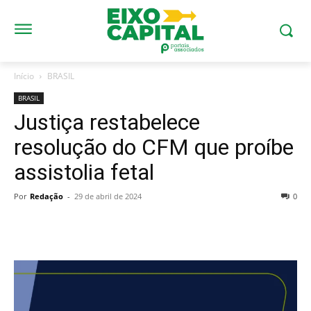
Início
BRASIL
BRASIL
Justiça restabelece
resolução do CFM que proíbe
assistolia fetal
Por
Redação
-
29 de abril de 2024
0