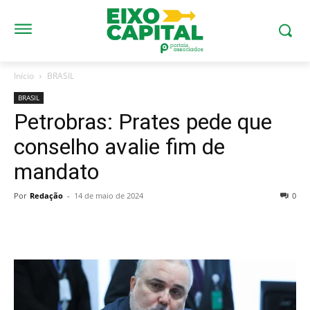
Início
BRASIL
BRASIL
Petrobras: Prates pede que
conselho avalie fim de
mandato
Por
Redação
-
14 de maio de 2024
0