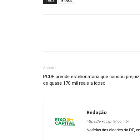
TAGS
BRASIL
Anterior
PCDF prende estelionatária que causou prejuí
de quase 170 mil reais a idoso
Redação
https://eixocapital.com.br
Notícias das cidades do DF, ent