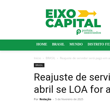
HOME
BRASIL
MUNDO
DISTRITO F
Início
BRASIL
Reajuste de servidor será pago em ab
BRASIL
Reajuste de serv
abril se LOA for
Por
Redação
-
5 de fevereiro de 2025