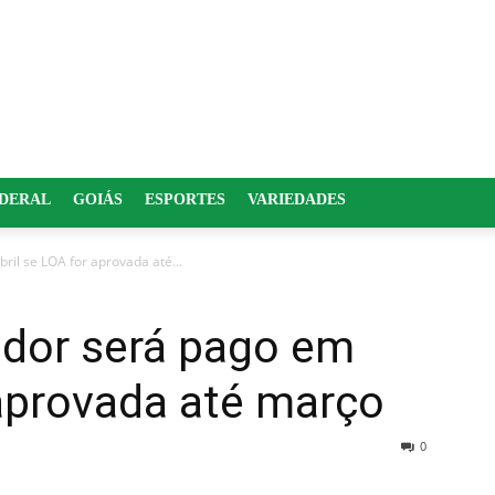
EDERAL
GOIÁS
ESPORTES
VARIEDADES
ril se LOA for aprovada até...
idor será pago em
 aprovada até março
0