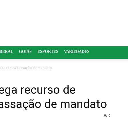
EDERAL
GOIÁS
ESPORTES
VARIEDADES
uber contra cassação de mandato
ega recurso de
cassação de mandato
0