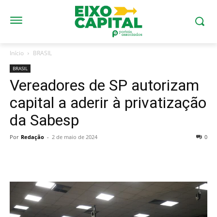
Início
BRASIL
BRASIL
Vereadores de SP autorizam
capital a aderir à privatização
da Sabesp
Por
Redação
-
2 de maio de 2024
0