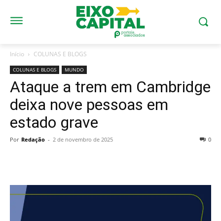
Início
COLUNAS E BLOGS
COLUNAS E BLOGS
MUNDO
Ataque a trem em Cambridge
deixa nove pessoas em
estado grave
Por
Redação
-
2 de novembro de 2025
0