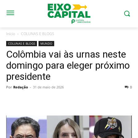
Início
COLUNAS E BLOGS
COLUNAS E BLOGS
MUNDO
Colômbia vai às urnas neste
domingo para eleger próximo
presidente
Por
Redação
-
31 de maio de 2026
0