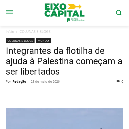
Início
COLUNAS E BLOGS
COLUNAS E BLOGS
MUNDO
Integrantes da flotilha de
ajuda à Palestina começam a
ser libertados
Por
Redação
-
21 de maio de 2026
0