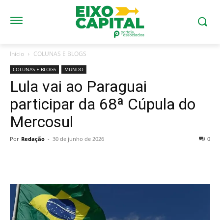
Início
COLUNAS E BLOGS
COLUNAS E BLOGS
MUNDO
Lula vai ao Paraguai
participar da 68ª Cúpula do
Mercosul
Por
Redação
-
30 de junho de 2026
0