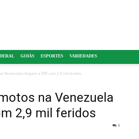
EDERAL
GOIÁS
ESPORTES
VARIEDADES
na Venezuela chegam a 589 com 2,9 mil feridos
emotos na Venezuela
 2,9 mil feridos
0