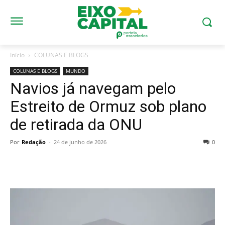
Início
COLUNAS E BLOGS
COLUNAS E BLOGS
MUNDO
Navios já navegam pelo
Estreito de Ormuz sob plano
de retirada da ONU
Por
Redação
-
24 de junho de 2026
0