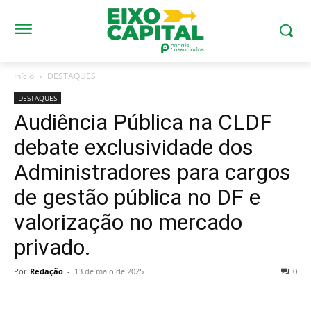
Início
DESTAQUES
DESTAQUES
Audiência Pública na CLDF
debate exclusividade dos
Administradores para cargos
de gestão pública no DF e
valorização no mercado
privado.
Por
Redação
-
13 de maio de 2025
0