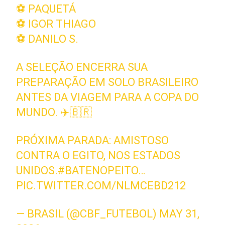
⚽️ PAQUETÁ
⚽️ IGOR THIAGO
⚽️ DANILO S.
A SELEÇÃO ENCERRA SUA
PREPARAÇÃO EM SOLO BRASILEIRO
ANTES DA VIAGEM PARA A COPA DO
MUNDO. ✈️🇧🇷
PRÓXIMA PARADA: AMISTOSO
CONTRA O EGITO, NOS ESTADOS
UNIDOS.
#BATENOPEITO
…
PIC.TWITTER.COM/NLMCEBD212
— BRASIL (@CBF_FUTEBOL)
MAY 31,