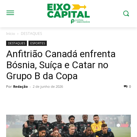
Início
DESTAQUES
DESTAQUES
ESPORTES
Anfitrião Canadá enfrenta
Bósnia, Suíça e Catar no
Grupo B da Copa
Por
Redação
-
2 de junho de 2026
0