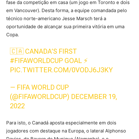
fase da competição em casa (um jogo em Toronto e dois
em Vancouver). Desta forma, a equipe comandada pelo
técnico norte-americano Jesse Marsch terá a
oportunidade de alcançar sua primeira vitória em uma
Copa.
🇨🇦 CANADA’S FIRST
#FIFAWORLDCUP
GOAL ⚡
PIC.TWITTER.COM/0VODJ6J3KY
— FIFA WORLD CUP
(@FIFAWORLDCUP)
DECEMBER 19,
2022
Para isto, o Canadá aposta especialmente em dois
jogadores com destaque na Europa, o lateral Alphonso
Davies, do Bayern de Munique (Alemanha), e o