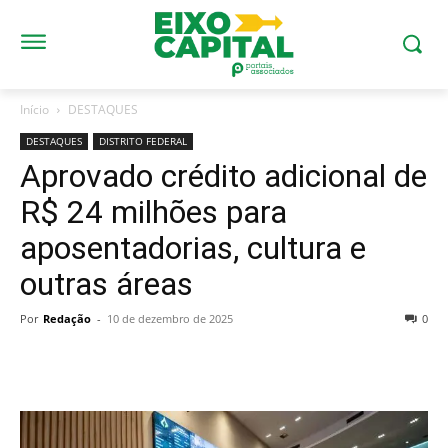
Início
DESTAQUES
DESTAQUES
DISTRITO FEDERAL
Aprovado crédito adicional de
R$ 24 milhões para
aposentadorias, cultura e
outras áreas
Por
Redação
-
10 de dezembro de 2025
0