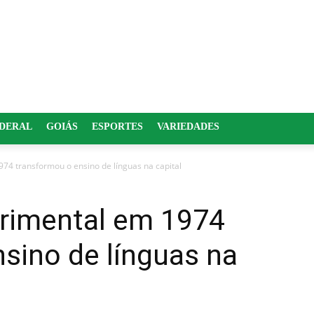
EDERAL
GOIÁS
ESPORTES
VARIEDADES
974 transformou o ensino de línguas na capital
erimental em 1974
sino de línguas na