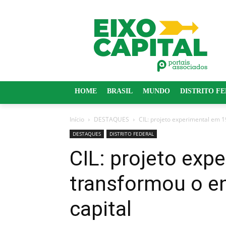
HOME
BRASIL
MUNDO
DISTRITO F
Início
DESTAQUES
CIL: projeto experimental em 1
DESTAQUES
DISTRITO FEDERAL
CIL: projeto exp
transformou o en
capital