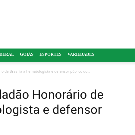
EDERAL
GOIÁS
ESPORTES
VARIEDADES
 de Brasília a hematologista e defensor público do...
dadão Honorário de
ologista e defensor