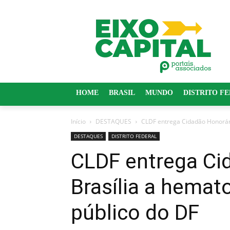
HOME
BRASIL
MUNDO
DISTRITO F
Início
DESTAQUES
CLDF entrega Cidadão Honorário
DESTAQUES
DISTRITO FEDERAL
CLDF entrega Ci
Brasília a hemat
público do DF