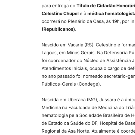
para entrega do
Título de Cidadão Honorário
Celestino Chupel
e à
médica hematologista
ocorrerá no Plenário da Casa, às 19h, por in
(Republicanos)
.
Nascido em Vacaria (RS), Celestino é forma
Lagoas, em Minas Gerais. Na Defensoria Públ
foi coordenador do Núcleo de Assistência 
Atendimentos Iniciais, ocupa o cargo de def
no ano passado foi nomeado secretário-ge
Públicos-Gerais (Condege).
Nascida em Uberaba (MG), Jussara é a únic
Medicina na Faculdade de Medicina do Triâ
hematologia pela Sociedade Brasileira de H
de Estado da Saúde do DF, Hospital de Base 
Regional da Asa Norte. Atualmente é coord