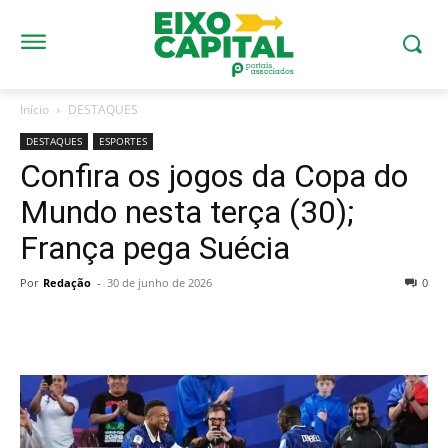
Início
DESTAQUES
DESTAQUES
ESPORTES
Confira os jogos da Copa do
Mundo nesta terça (30);
França pega Suécia
Por
Redação
-
30 de junho de 2026
0