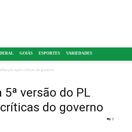
EDERAL
GOIÁS
ESPORTES
VARIEDADES
tifacção após críticas do governo
a 5ª versão do PL
críticas do governo
0