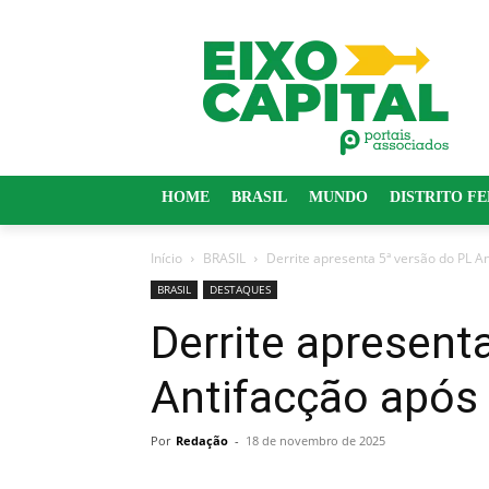
HOME
BRASIL
MUNDO
DISTRITO F
Início
BRASIL
Derrite apresenta 5ª versão do PL An
BRASIL
DESTAQUES
Derrite apresent
Antifacção após 
Por
Redação
-
18 de novembro de 2025