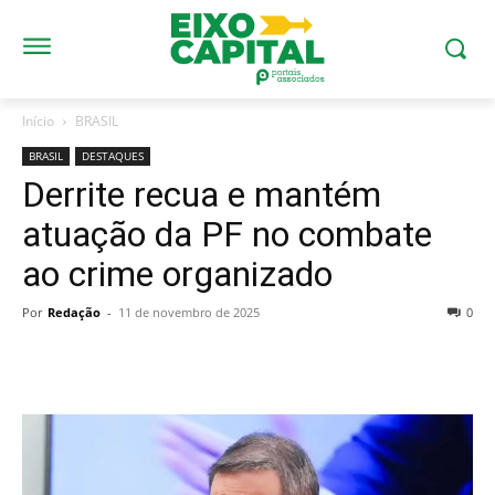
Início
BRASIL
BRASIL
DESTAQUES
Derrite recua e mantém
atuação da PF no combate
ao crime organizado
Por
Redação
-
11 de novembro de 2025
0