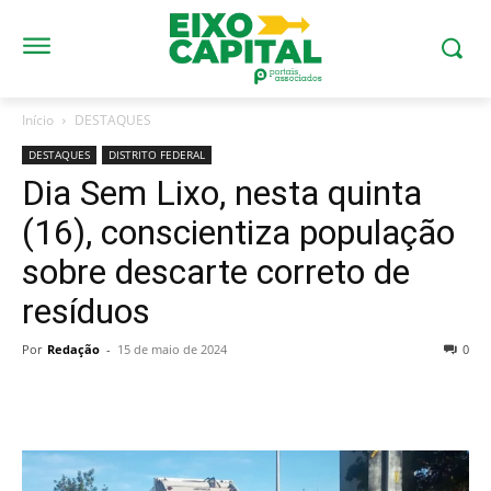
Início
DESTAQUES
DESTAQUES
DISTRITO FEDERAL
Dia Sem Lixo, nesta quinta
(16), conscientiza população
sobre descarte correto de
resíduos
Por
Redação
-
15 de maio de 2024
0