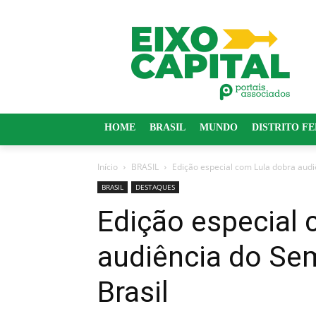
HOME
BRASIL
MUNDO
DISTRITO F
Início
BRASIL
Edição especial com Lula dobra audi
BRASIL
DESTAQUES
Edição especial 
audiência do Se
Brasil