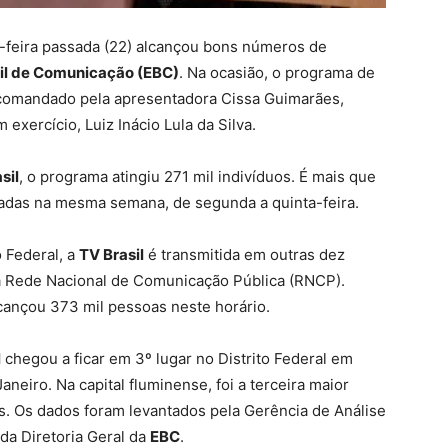
-feira passada (22) alcançou bons números de
il de Comunicação (EBC)
. Na ocasião, o programa de
 comandado pela apresentadora Cissa Guimarães,
exercício, Luiz Inácio Lula da Silva.
sil
, o programa atingiu 271 mil indivíduos. É mais que
çadas na mesma semana, de segunda a quinta-feira.
o Federal, a
TV Brasil
é transmitida em outras dez
a Rede Nacional de Comunicação Pública (RNCP).
cançou 373 mil pessoas neste horário.
l
chegou a ficar em 3º lugar no Distrito Federal em
neiro. Na capital fluminense, foi a terceira maior
s. Os dados foram levantados pela Gerência de Análise
a Diretoria Geral da
EBC
.