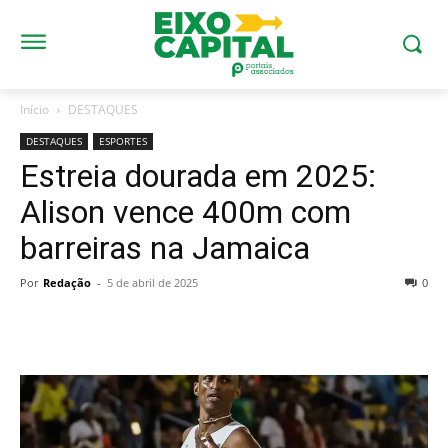
Início
DESTAQUES
DESTAQUES
ESPORTES
Estreia dourada em 2025:
Alison vence 400m com
barreiras na Jamaica
Por
Redação
-
5 de abril de 2025
0