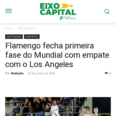
Início
DESTAQUES
DESTAQUES
ESPORTES
Flamengo fecha primeira
fase do Mundial com empate
com o Los Angeles
Por
Redação
-
25 de junho de 2025
0