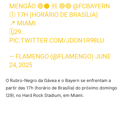
MENGÃO 🔴⚫️ 🆚 🔴🔵
@FCBAYERN
🕔 17H (HORÁRIO DE BRASÍLIA)
📍 MIAMI
🗓️29…
PIC.TWITTER.COM/JDON1R98LU
— FLAMENGO (@FLAMENGO)
JUNE
24, 2025
O Rubro-Negro da Gávea e o Bayern se enfrentam a
partir das 17h (horário de Brasília) do próximo domingo
(29), no Hard Rock Stadium, em Miami.