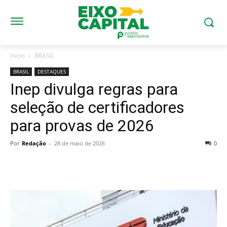
Início
BRASIL
BRASIL
DESTAQUES
Inep divulga regras para
seleção de certificadores
para provas de 2026
Por
Redação
-
28 de maio de 2026
0