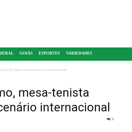
EDERAL
GOIÁS
ESPORTES
VARIEDADES
ta Sofia Kano mira cenário internacional
mo, mesa-tenista
cenário internacional
0