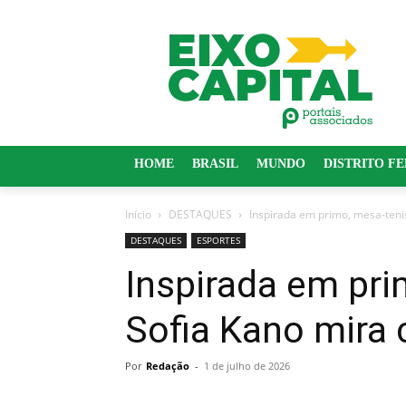
HOME
BRASIL
MUNDO
DISTRITO F
Início
DESTAQUES
Inspirada em primo, mesa-tenis
DESTAQUES
ESPORTES
Inspirada em pri
Sofia Kano mira 
Por
Redação
-
1 de julho de 2026