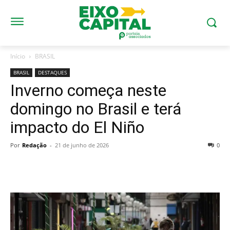
Início
BRASIL
BRASIL
DESTAQUES
Inverno começa neste
domingo no Brasil e terá
impacto do El Niño
Por
Redação
-
21 de junho de 2026
0