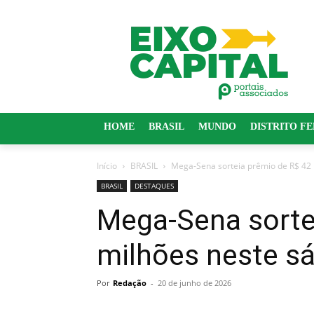
HOME
BRASIL
MUNDO
DISTRITO F
Início
BRASIL
Mega-Sena sorteia prêmio de R$ 42
BRASIL
DESTAQUES
Mega-Sena sorte
milhões neste s
Por
Redação
-
20 de junho de 2026