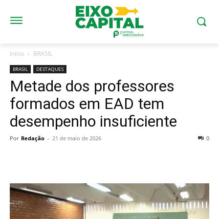
Início
BRASIL
BRASIL
DESTAQUES
Metade dos professores
formados em EAD tem
desempenho insuficiente
Por
Redação
-
21 de maio de 2026
0