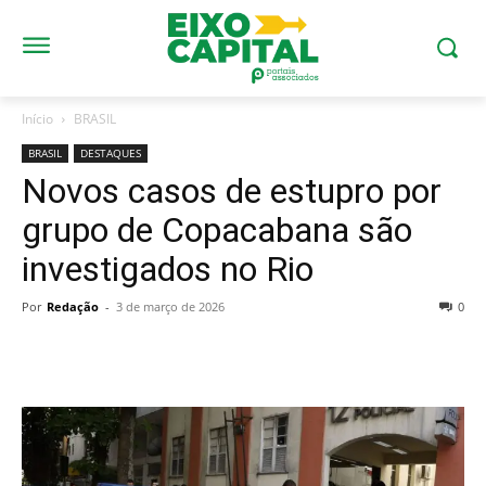
Início
BRASIL
BRASIL
DESTAQUES
Novos casos de estupro por
grupo de Copacabana são
investigados no Rio
Por
Redação
-
3 de março de 2026
0