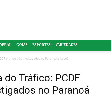
EDERAL
GOIÁS
ESPORTES
VARIEDADES
PCDF prende três investigados no Paranoá e Itapoã
 do Tráfico: PCDF
stigados no Paranoá