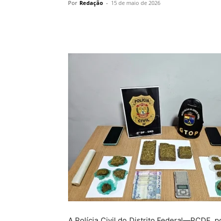
Por
Redação
-
15 de maio de 2026
A Polícia Civil do Distrito Federal—PCDF,