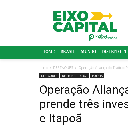
HOME
BRASIL
MUNDO
DISTRITO F
Início
DESTAQUES
Operação Aliança do Tráfico: 
DESTAQUES
DISTRITO FEDERAL
POLÍCIA
Operação Aliança
prende três inve
e Itapoã