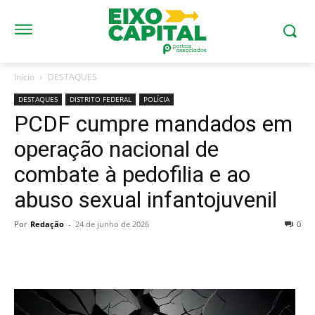
Início
DESTAQUES
DESTAQUES
DISTRITO FEDERAL
POLÍCIA
PCDF cumpre mandados em
operação nacional de
combate à pedofilia e ao
abuso sexual infantojuvenil
Por
Redação
-
24 de junho de 2026
0