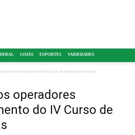
EDERAL
GOIÁS
ESPORTES
VARIEDADES
durante encerramento do IV Curso de Operações Aéreas
os operadores
mento do IV Curso de
as