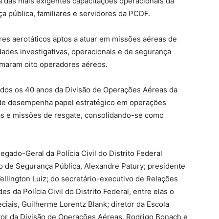
 das mais exigentes capacitações operacionais da
ça pública, familiares e servidores da PCDF.
res aerotáticos aptos a atuar em missões aéreas de
dades investigativas, operacionais e de segurança
ormaram oito operadores aéreos.
ados os 40 anos da Divisão de Operações Aéreas da
ade desempenha papel estratégico em operações
icas e missões de resgate, consolidando-se como
gado-Geral da Polícia Civil do Distrito Federal
o de Segurança Pública, Alexandre Patury; presidente
Wellington Luiz; do secretário-executivo de Relações
es da Polícia Civil do Distrito Federal, entre elas o
iais, Guilherme Lorentz Blank; diretor da Escola
retor da Divisão de Operações Aéreas, Rodrigo Bonach e