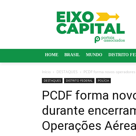
HOME
BRASIL
MUNDO
DISTRITO F
Início
DESTAQUES
PCDF forma novos operadores 
DESTAQUES
DISTRITO FEDERAL
POLÍCIA
PCDF forma nov
durante encerra
Operações Aére