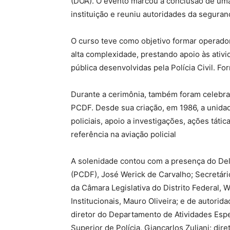
(DOA). O evento marcou a conclusão de uma
instituição e reuniu autoridades da seguran
O curso teve como objetivo formar operado
alta complexidade, prestando apoio às ativi
pública desenvolvidas pela Polícia Civil. F
Durante a cerimônia, também foram celebr
PCDF. Desde sua criação, em 1986, a unid
policiais, apoio a investigações, ações tát
referência na aviação policial
A solenidade contou com a presença do Dele
(PCDF), José Werick de Carvalho; Secretári
da Câmara Legislativa do Distrito Federal, 
Institucionais, Mauro Oliveira; e de autoridad
diretor do Departamento de Atividades Espec
Superior de Polícia, Giancarlos Zuliani; di