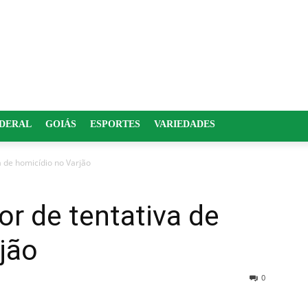
EDERAL
GOIÁS
ESPORTES
VARIEDADES
 de homicídio no Varjão
r de tentativa de
jão
0