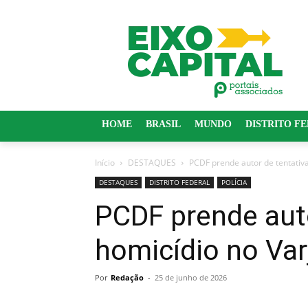
HOME
BRASIL
MUNDO
DISTRITO F
Início
DESTAQUES
PCDF prende autor de tentativa
DESTAQUES
DISTRITO FEDERAL
POLÍCIA
PCDF prende auto
homicídio no Var
Por
Redação
-
25 de junho de 2026