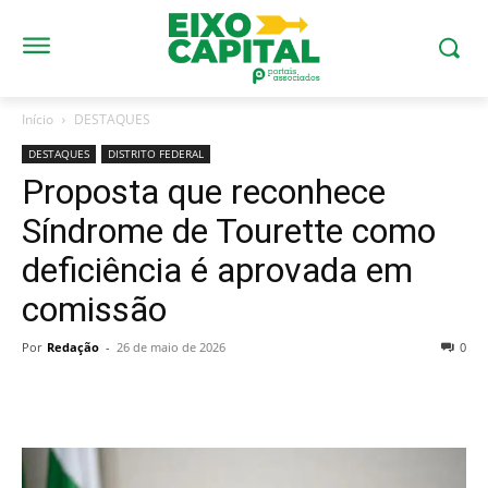
Início
DESTAQUES
DESTAQUES
DISTRITO FEDERAL
Proposta que reconhece
Síndrome de Tourette como
deficiência é aprovada em
comissão
Por
Redação
-
26 de maio de 2026
0