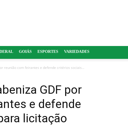
EDERAL
GOIÁS
ESPORTES
VARIEDADES
 reunião com feirantes e defende critérios sociais...
abeniza GDF por
antes e defende
para licitação