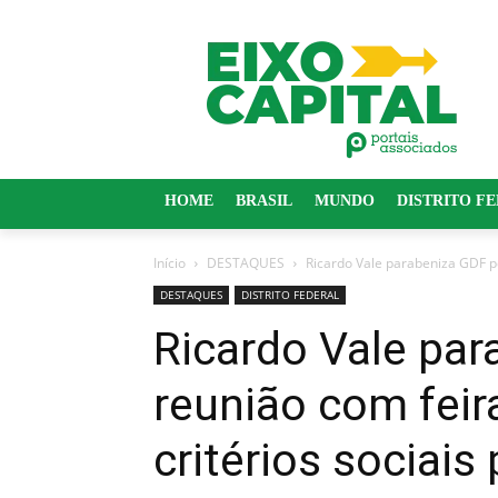
HOME
BRASIL
MUNDO
DISTRITO F
Início
DESTAQUES
Ricardo Vale parabeniza GDF por
DESTAQUES
DISTRITO FEDERAL
Ricardo Vale par
reunião com feir
critérios sociais 