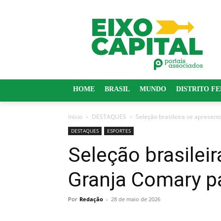
HOME
BRASIL
MUNDO
DISTRITO F
Início
DESTAQUES
Seleção brasileira se apresen
DESTAQUES
ESPORTES
Seleção brasilei
Granja Comary p
Por
Redação
-
28 de maio de 2026