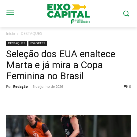
Início
DESTAQUES
DESTAQUES
ESPORTES
Seleção dos EUA enaltece
Marta e já mira a Copa
Feminina no Brasil
Por
Redação
-
3 de junho de 2026
0