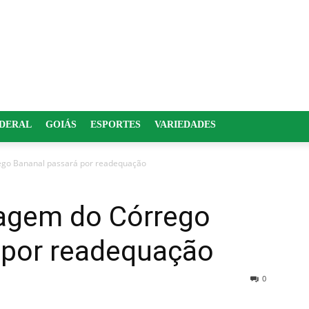
EDERAL
GOIÁS
ESPORTES
VARIEDADES
ego Bananal passará por readequação
agem do Córrego
 por readequação
0