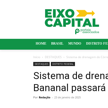
HOME
BRASIL
MUNDO
DISTRITO F
Início
DESTAQUES
Sistema de drenagem do Córr
DESTAQUES
DISTRITO FEDERAL
Sistema de dren
Bananal passará
Por
Redação
-
23 de janeiro de 2025