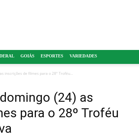
EDERAL
GOIÁS
ESPORTES
VARIEDADES
 inscrições de filmes para o 28º Troféu...
domingo (24) as
lmes para o 28º Troféu
va