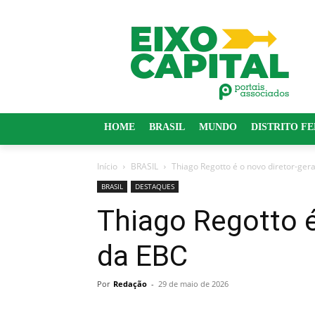
HOME
BRASIL
MUNDO
DISTRITO F
Início
BRASIL
Thiago Regotto é o novo diretor-ger
BRASIL
DESTAQUES
Thiago Regotto é
da EBC
Por
Redação
-
29 de maio de 2026