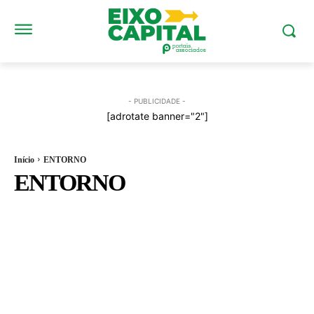
- PUBLICIDADE -
[adrotate banner="2"]
Início
ENTORNO
ENTORNO
ALERTA OPAS
ANÁLISE DE DADOS CRIMINAIS
ANGELA RO RO
AUMENTO