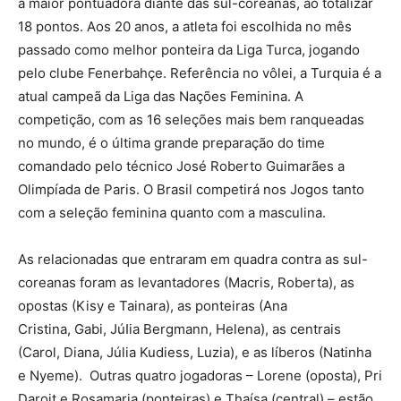
a maior pontuadora diante das sul-coreanas, ao totalizar
18 pontos. Aos 20 anos, a atleta foi escolhida no mês
passado como melhor ponteira da Liga Turca, jogando
pelo clube Fenerbahçe. Referência no vôlei, a Turquia é a
atual campeã da Liga das Nações Feminina. A
competição, com as 16 seleções mais bem ranqueadas
no mundo, é o última grande preparação do time
comandado pelo técnico José Roberto Guimarães a
Olimpíada de Paris. O Brasil competirá nos Jogos tanto
com a seleção feminina quanto com a masculina.
As relacionadas que entraram em quadra contra as sul-
coreanas foram as levantadores (Macris, Roberta), as
opostas (Kisy e Tainara), as ponteiras (Ana
Cristina, Gabi, JúIia Bergmann, Helena), as centrais
(Carol, Diana, Júlia Kudiess, Luzia), e as líberos (Natinha
e Nyeme). Outras quatro jogadoras – Lorene (oposta), Pri
Daroit e Rosamaria (ponteiras) e Thaísa (central) – estão