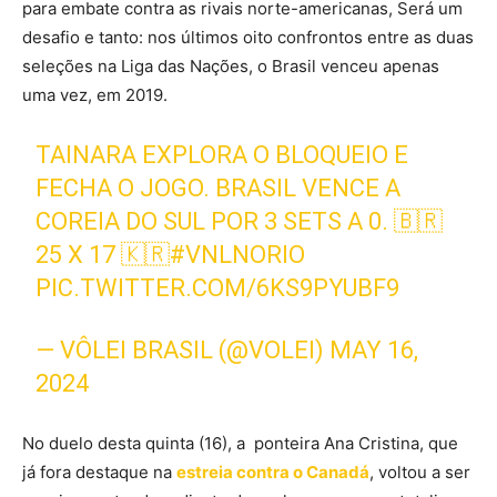
para embate contra as rivais norte-americanas, Será um
desafio e tanto: nos últimos oito confrontos entre as duas
seleções na Liga das Nações, o Brasil venceu apenas
uma vez, em 2019.
TAINARA EXPLORA O BLOQUEIO E
FECHA O JOGO. BRASIL VENCE A
COREIA DO SUL POR 3 SETS A 0. 🇧🇷
25 X 17 🇰🇷
#VNLNORIO
PIC.TWITTER.COM/6KS9PYUBF9
— VÔLEI BRASIL (@VOLEI)
MAY 16,
2024
No duelo desta quinta (16), a ponteira Ana Cristina, que
já fora destaque na
estreia contra o Canadá
, voltou a ser