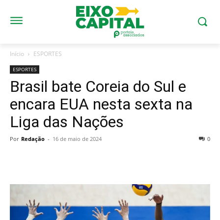
Início
ESPORTES
ESPORTES
Brasil bate Coreia do Sul e
encara EUA nesta sexta na
Liga das Nações
Por
Redação
-
16 de maio de 2024
0