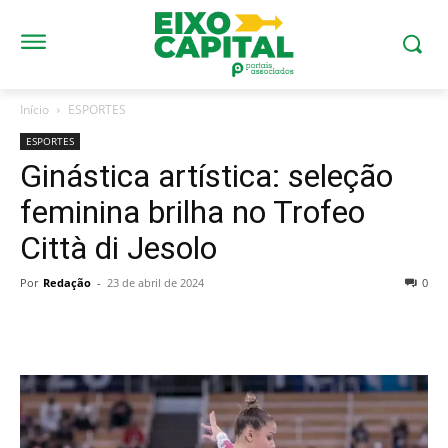
Início
ESPORTES
ESPORTES
Ginástica artística: seleção
feminina brilha no Trofeo
Città di Jesolo
Por
Redação
-
23 de abril de 2024
0