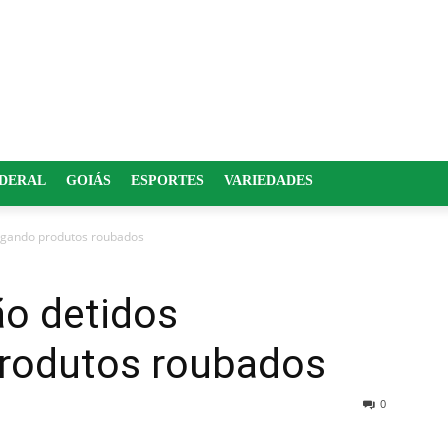
EDERAL
GOIÁS
ESPORTES
VARIEDADES
egando produtos roubados
o detidos
rodutos roubados
0