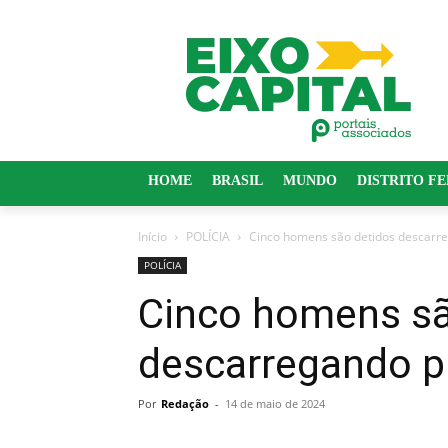
HOME
BRASIL
MUNDO
DISTRITO F
Início
POLÍCIA
Cinco homens são detidos descarr
POLÍCIA
Cinco homens sã
descarregando p
Por
Redação
-
14 de maio de 2024